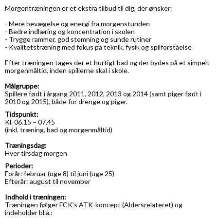
Morgentræningen er et ekstra tilbud til dig, der ønsker:
- Mere bevægelse og energi fra morgenstunden
- Bedre indlæring og koncentration i skolen
- Trygge rammer, god stemning og sunde rutiner
- Kvalitetstræning med fokus på teknik, fysik og spilforståelse
Efter træningen tages der et hurtigt bad og der bydes på et simpelt
morgenmåltid, inden spillerne skal i skole.
Målgruppe:
Spillere født i årgang 2011, 2012, 2013 og 2014 (samt piger født i
2010 og 2015), både for drenge og piger.
Tidspunkt:
Kl. 06.15 – 07.45
(inkl. træning, bad og morgenmåltid)
Træningsdag:
Hver tirsdag morgen
Perioder:
Forår: februar (uge 8) til juni (uge 25)
Efterår: august til november
Indhold i træningen:
Træningen følger FCK’s ATK-koncept (Aldersrelateret) og
indeholder bl.a.: