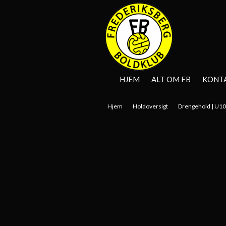
HJEM
ALT OM FB
KONT
Hjem
Holdoversigt
Drengehold | U1