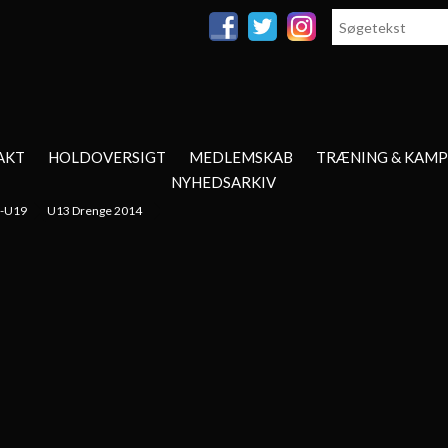
AKT
HOLDOVERSIGT
MEDLEMSKAB
TRÆNING & KAMP
NYHEDSARKIV
0-U19
U13 Drenge 2014