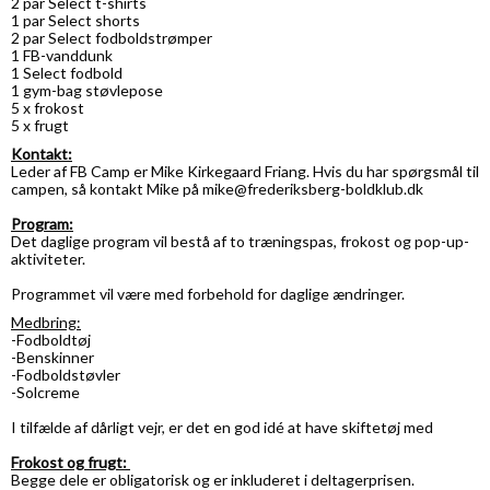
2 par Select t-shirts
1 par Select shorts
2 par Select fodboldstrømper
1 FB-vanddunk
1 Select fodbold
1 gym-bag støvlepose
5 x frokost
5 x frugt
Kontakt:
Leder af FB Camp er Mike Kirkegaard Friang. Hvis du har spørgsmål til
campen, så kontakt Mike på mike@frederiksberg-boldklub.dk
Program:
Det daglige program vil bestå af to træningspas, frokost og pop-up-
aktiviteter.
Programmet vil være med forbehold for daglige ændringer.
Medbring:
-Fodboldtøj
-Benskinner
-Fodboldstøvler
-Solcreme
I tilfælde af dårligt vejr, er det en god idé at have skiftetøj med
Frokost og frugt:
Begge dele er obligatorisk og er inkluderet i deltagerprisen.