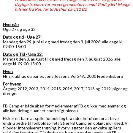
dygtige trænere for en vel gennemført camp!
Godt gået!
Mange
hilsner fra Ras, far til Arthur på U11 B2
Hvornår:
Uge 27 og uge 32
Dato og tid - Uge 27:
Mandag den 29. juni til og med fredag den 3. juli 2026, alle dage kl.
09:00-15:00
Dato og Tid - Uge 32:
Mandag den 3. august til og med fredag den 7. august 2026, alle
dage kl. 09:00-15:00
Hvor:
FB’s klubhus og baner, Jens Jessens Vej 24A, 2000 Frederiksberg
For hvem:
Årgang 2012, 2013, 2014, 2015, 2016, 2017, 2018 og 2019, piger og
drenge.
FB Camp er både åben for medlemmer af FB og ikke-medlemmer og
alle kan deltage uanset sportsligt niveau.
Elsker dit barn at spille fodbold og brænder hun/han for at blive
endnu bedre til fodboldspillet? Så er FB Camp en oplagt mulighed. Vi
tilbyder intensiveret træning, hvor vi sætter den enkelte spillers
udvikling i centrum. Giv derfor dit barn en god oplevelse på FB