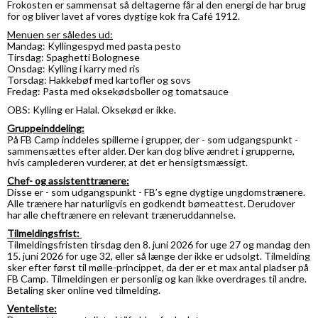
Frokosten er sammensat så deltagerne får al den energi de har brug
for og bliver lavet af vores dygtige kok fra Café 1912.
Menuen ser således ud:
Mandag: Kyllingespyd med pasta pesto
Tirsdag: Spaghetti Bolognese
Onsdag: Kylling i karry med ris
Torsdag: Hakkebøf med kartofler og sovs
Fredag: Pasta med oksekødsboller og tomatsauce
OBS:
Kylling er Halal. Oksekød er
ikke
.
Gruppeinddeling:
På FB Camp inddeles spillerne i grupper, der - som udgangspunkt -
sammensættes efter alder. Der kan dog blive ændret i grupperne,
hvis camplederen vurderer, at det er hensigtsmæssigt.
Chef- og assistenttrænere:
Disse er - som udgangspunkt - FB’s egne dygtige ungdomstrænere.
Alle trænere har naturligvis en godkendt børneattest. Derudover
har alle cheftrænere en relevant træneruddannelse.
Tilmeldingsfrist:
Tilmeldingsfristen
tirsdag den 8. juni 2026 for uge 27 og mandag den
15. juni 2026 for uge 32,
eller så længe der ikke er udsolgt. Tilmelding
sker efter først til mølle-princippet, da der er et max antal pladser på
FB Camp. Tilmeldingen er personlig og kan ikke overdrages til andre.
Betaling sker online ved tilmelding.
Venteliste: