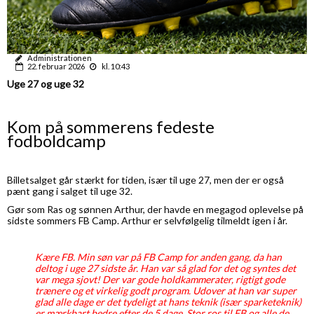
Administrationen
22. februar 2026
kl. 10:43
Uge 27 og uge 32
Kom på sommerens fedeste
fodboldcamp
Billetsalget går stærkt for tiden, især til uge 27, men der er også
pænt gang i salget til uge 32.
Gør som Ras og sønnen Arthur, der havde en megagod oplevelse på
sidste sommers FB Camp. Arthur er selvfølgelig tilmeldt igen i år.
Kære FB.
Min søn var på FB Camp for anden gang, da han
deltog i uge 27 sidste år. Han var så glad for det og syntes det
var mega sjovt! Der var gode holdkammerater, rigtigt gode
trænere og et virkelig godt program. Udover at han var super
glad alle dage er det tydeligt at hans teknik (især sparketeknik)
er mærkbart bedre efter de 5 dage. Stor ros til FB og alle de