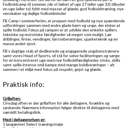
Fodboldcamp til sommer, når vi i løbet af uge 27 (eller uge 32) tilbyder
en uge (eller to) fyldt med masser af glæde, god fodboldtræning, nye
venskaber og dejlige fodboldminder
FB Camp i sommerferien, er proppet med fodbold og nye spændende
udfordringer sammen med andre glade børn og unge, der elsker at
spille fodbold. Fokus på campen er at udvikle den enkelte spillers
tekniske og mototiske færdigheder så meget som muligt. Lær
driblinger, finter, vendinger, førsteberøringer, sparketeknik og en
masse andet sjovt.
FB’s dygtige stab af dedikerede og engagerede ungdomstrænere
samt vores Head of Sports, vil stå for selve faciliteringen og sørge
for en koncentreret uge med nye fodboldfærdigheder, tricks, skills
samt spille intense små kampe med mange boldberøringer – alt
sammen i et miljø med fokus på respekt, gejst og glæde.
Praktisk info:
Grillaften:
Onsdag aften er der grillaften for alle deltagere, forældre og
søskende. Nærmere information følger direkte til deltagerne med
særskilt betalingslink.
Med i deltagerprisen er:
1 langærmet Select træningstrøje