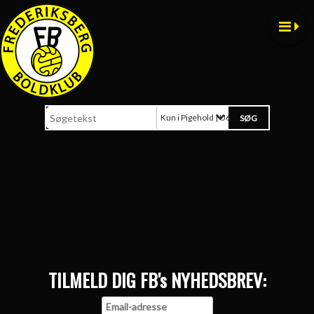
Kun i Pigehold | U6-U19
TILMELD DIG FB's NYHEDSBREV: